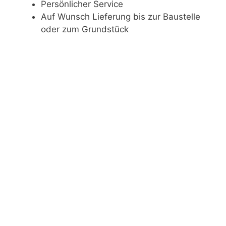
Persönlicher Service
Auf Wunsch Lieferung bis zur Baustelle
oder zum Grundstück
Wenn Sie eine Vermietungsanfrage haben,
kontaktieren Sie uns am besten telefonisch
unter 0175 4888 488 oder hinterlassen Sie hier
eine Nachricht.
Vermietungsgerät
Vorname
*
Nachname
*