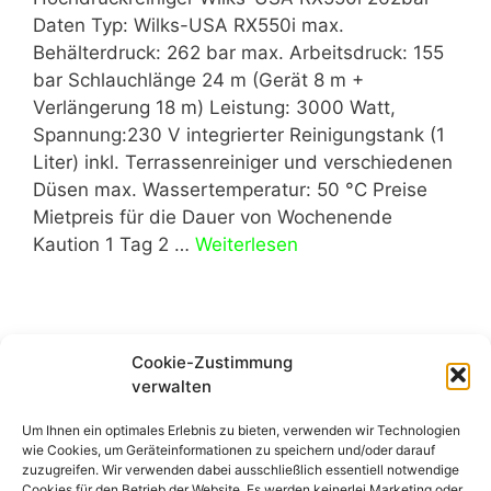
Daten Typ: Wilks-USA RX550i max.
Behälterdruck: 262 bar max. Arbeitsdruck: 155
bar Schlauchlänge 24 m (Gerät 8 m +
Verlängerung 18 m) Leistung: 3000 Watt,
Spannung:230 V integrierter Reinigungstank (1
Liter) inkl. Terrassenreiniger und verschiedenen
Düsen max. Wassertemperatur: 50 °C Preise
Mietpreis für die Dauer von Wochenende
Kaution 1 Tag 2 …
Weiterlesen
Seite
Seite
Seite
1
2
3
Weiter
→
Cookie-Zustimmung
verwalten
Um Ihnen ein optimales Erlebnis zu bieten, verwenden wir Technologien
wie Cookies, um Geräteinformationen zu speichern und/oder darauf
zuzugreifen. Wir verwenden dabei ausschließlich essentiell notwendige
Cookies für den Betrieb der Website. Es werden keinerlei Marketing oder