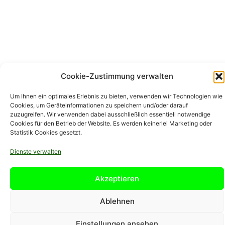
Cookie-Zustimmung verwalten
Um Ihnen ein optimales Erlebnis zu bieten, verwenden wir Technologien wie
Cookies, um Geräteinformationen zu speichern und/oder darauf
Datenschutz
Allgemeine Geschäftsbedingungen (AGB)
zuzugreifen. Wir verwenden dabei ausschließlich essentiell notwendige
Cookies für den Betrieb der Website. Es werden keinerlei Marketing oder
Impressum
Statistik Cookies gesetzt.
Dienste verwalten
© 2026 www.preiswert-leihen.de
• Erstellt mit
GeneratePress
Akzeptieren
Ablehnen
Einstellungen ansehen