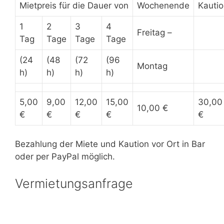
Mietpreis für die Dauer von
Wochenende
Kauti
1
2
3
4
Freitag –
Tag
Tage
Tage
Tage
(24
(48
(72
(96
Montag
h)
h)
h)
h)
5,00
9,00
12,00
15,00
30,00
10,00 €
€
€
€
€
€
Bezahlung der Miete und Kaution vor Ort in Bar
oder per PayPal möglich.
Vermietungsanfrage
Wenn Sie eine Vermietungsanfrage haben,
kontaktieren Sie uns am besten telefonisch