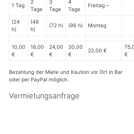
2
3
4
1 Tag
Freitag –
Tage
Tage
Tage
(24
(48
(72 h)
(96 h)
Montag
h)
h)
10,00
18,00
24,00
30,00
75,
22,00 €
€
€
€
€
€
Bezahlung der Miete und Kaution vor Ort in Bar
oder per PayPal möglich.
Vermietungsanfrage
Wenn Sie eine Vermietungsanfrage haben,
kontaktieren Sie uns am besten telefonisch
unter 0175 4888 488 oder hinterlassen Sie hier
eine Nachricht.