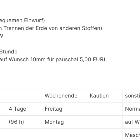
bequemen Einwurf)
n Trennen der Erde von anderen Stoffen)
 W
 Stunde
auf Wunsch 10mm für pauschal 5,00 EUR)
Wochenende
Kaution
sonst
4 Tage
Freitag –
Norma
(96 h)
Montag
auf W
Masc