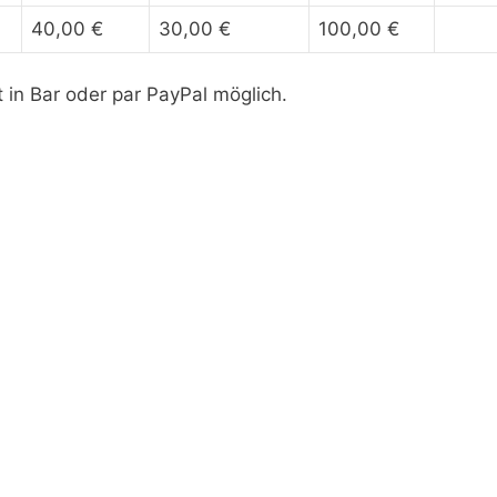
40,00 €
30,00 €
100,00 €
 in Bar oder par PayPal möglich.
, kontaktieren Sie uns am besten telefonisch unter 017
Nachname
*