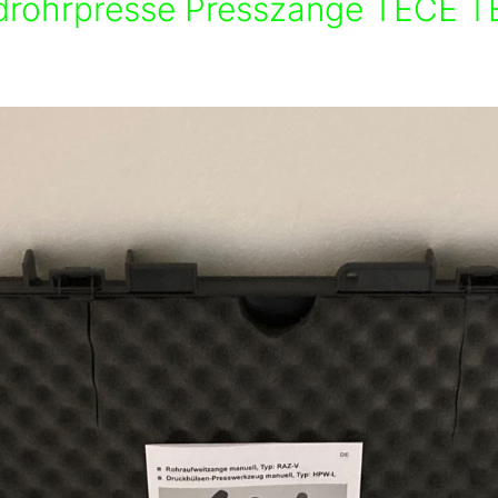
drohrpresse Presszange TECE T