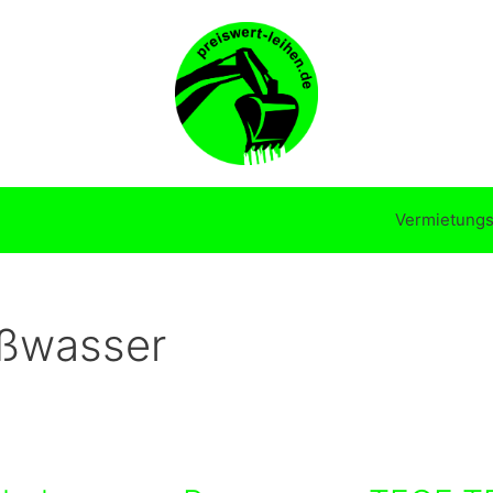
Vermietungs
ßwasser