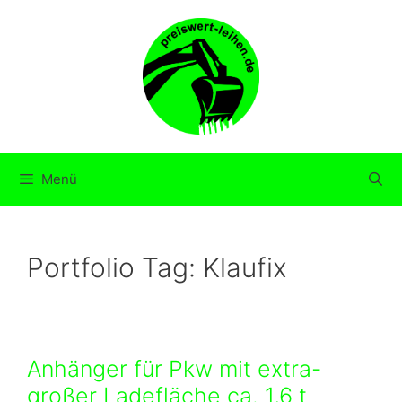
Zum
Inhalt
springen
Menü
Portfolio Tag:
Klaufix
Anhänger für Pkw mit extra-
großer Ladefläche ca. 1,6 t