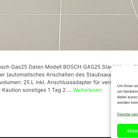
Bosch Gas25 Daten Modell BOSCH GAS25 Staubklasse M
uger (automatisches Anschalten des Staubsaugers beim 
lumen: 25 L inkl. Anschlussadapter für verschiedene Ger
Um Ihnen ei
 Kaution sonstiges 1 Tag 2 …
Weiterlesen
um Gerätein
dabei aussch
werden keine
Dienste ver
Akze